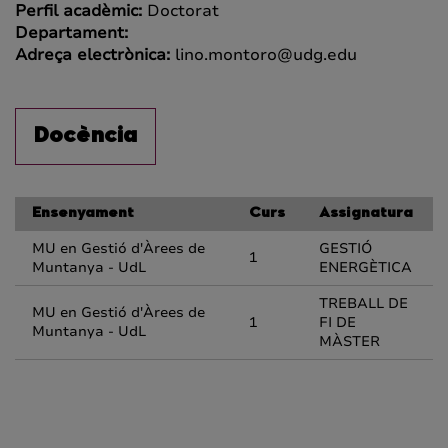
Perfil acadèmic:
Doctorat
Departament:
Adreça electrònica:
lino.montoro@udg.edu
Docència
Ensenyament
Curs
Assignatura
MU en Gestió d'Àrees de
GESTIÓ
1
Muntanya - UdL
ENERGÈTICA
TREBALL DE
MU en Gestió d'Àrees de
1
FI DE
Muntanya - UdL
MÀSTER