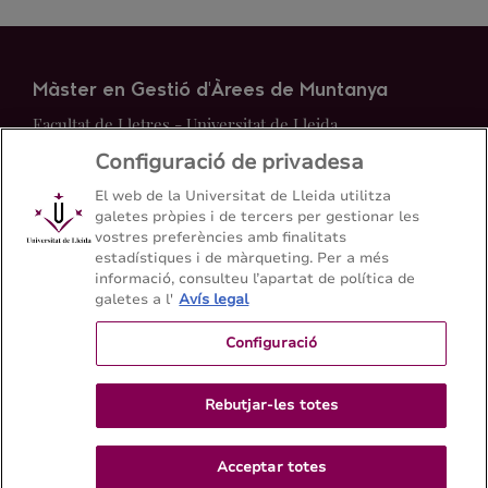
Màster en Gestió d'Àrees de Muntanya
Facultat de Lletres - Universitat de Lleida
Configuració de privadesa
Mapa del web
Contacte
El web de la Universitat de Lleida utilitza
galetes pròpies i de tercers per gestionar les
vostres preferències amb finalitats
+34 973 70 21 31
estadístiques i de màrqueting. Per a més
informació, consulteu l’apartat de política de
galetes a l'
Avís legal
Configuració
Rebutjar-les totes
Acceptar totes