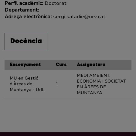
Perfil acadèmic:
Doctorat
Departament:
Adreça electrònica:
sergi.saladie@urv.cat
Docència
Ensenyament
Curs
Assignatura
MEDI AMBIENT,
MU en Gestió
ECONOMIA I SOCIETAT
d'Àrees de
1
EN ÀREES DE
Muntanya - UdL
MUNTANYA