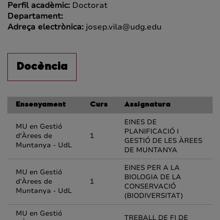
Perfil acadèmic:
Doctorat
Departament:
Adreça electrònica:
josep.vila@udg.edu
Docència
Ensenyament
Curs
Assignatura
EINES DE
MU en Gestió
PLANIFICACIÓ I
d'Àrees de
1
GESTIÓ DE LES ÀREES
Muntanya - UdL
DE MUNTANYA
EINES PER A LA
MU en Gestió
BIOLOGIA DE LA
d'Àrees de
1
CONSERVACIÓ
Muntanya - UdL
(BIODIVERSITAT)
MU en Gestió
TREBALL DE FI DE