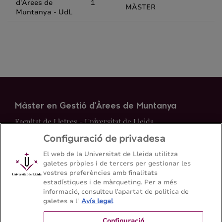
d'Àrees de
1
MÀSTER
Muntanya - UdL
Màster en Gestió d'Àrees de Muntanya
Facultat de Lletres - Universitat de Lleida
Configuració de privadesa
Mapa del web
Contacte
El web de la Universitat de Lleida utilitza
galetes pròpies i de tercers per gestionar les
vostres preferències amb finalitats
+34 973 70 21 31
estadístiques i de màrqueting. Per a més
informació, consulteu l’apartat de política de
galetes a l'
Avís legal
Configuració