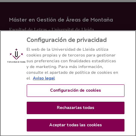
Máster en Gestión de Áreas de Montaña
Facultad de Letras - Universitat de Lleida
Configuración de privacidad
Mapa del web
Contacto
El web de la Universidad de Lleida utiliza
cookies propias y de terceros para gestionar
sus preferencias con finalidades estadísticas
+34 973 70 20 98
y de marketing. Para más información,
consulte el apartado de política de cookies en
el
Aviso legal
Configuración de cookies
Rechazarlas todas
Aceptar todas las cookies