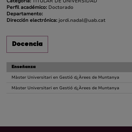
Categoría:
TITULAR DE UNIVERSIDAD
Perfil académico:
Doctorado
Departamento:
Dirección electrónica:
jordi.nadal@uab.cat
Docencia
Enseñanza
Màster Universitari en Gestió d¿Àrees de Muntanya
Màster Universitari en Gestió d¿Àrees de Muntanya