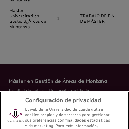
Muntanya
Màster
Universitari en
TRABAJO DE FIN
1
Gestió d¿Àrees de
DE MÁSTER
Muntanya
Máster en Gestión de Áreas de Montaña
Facultad de Letras - Universitat de Lleida
Configuración de privacidad
Mapa del web
Contacto
El web de la Universidad de Lleida utiliza
cookies propias y de terceros para gestionar
sus preferencias con finalidades estadísticas
+34 973 70 20 98
y de marketing. Para más información,