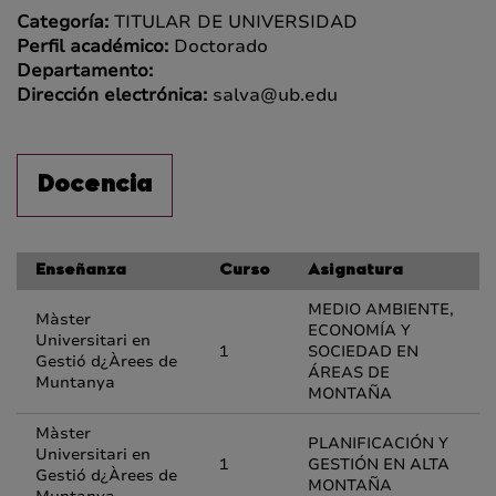
Categoría:
TITULAR DE UNIVERSIDAD
Perfil académico:
Doctorado
Departamento:
Dirección electrónica:
salva@ub.edu
Docencia
Enseñanza
Curso
Asignatura
MEDIO AMBIENTE,
Màster
ECONOMÍA Y
Universitari en
1
SOCIEDAD EN
Gestió d¿Àrees de
ÁREAS DE
Muntanya
MONTAÑA
Màster
PLANIFICACIÓN Y
Universitari en
1
GESTIÓN EN ALTA
Gestió d¿Àrees de
MONTAÑA