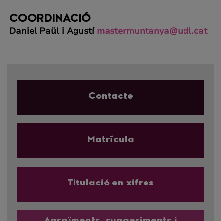
COORDINACIÓ
Daniel Paül i Agustí
mastermuntanya@udl.cat
Contacte
Matrícula
Titulació en xifres