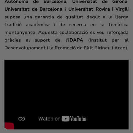
Autònoma de Barcelona
,
Universitat de Girona
,
Universitat de Barcelona
i
Universitat Rovira i Virgili
suposa una garantia de qualitat degut a la llarga
tradició acadèmica i de recerca en la temàtica
muntanyenca. Aquesta col.laboració es veu reforçada
gràcies al suport de l'
IDAPA
(Institut per al
Desenvolupament i la Promoció de l'Alt Pirineu i Aran).