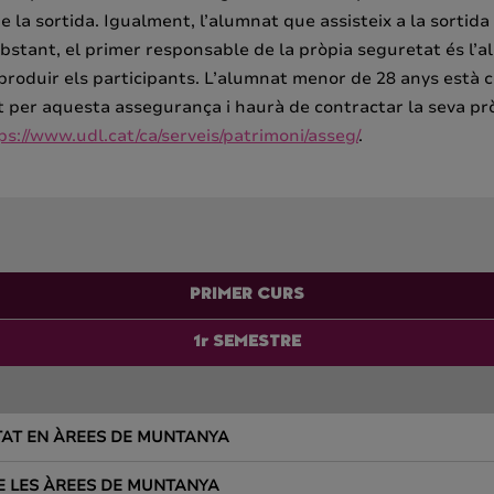
 sortida. Igualment, l’alumnat que assisteix a la sortida h
obstant, el primer responsable de la pròpia seguretat és l’a
roduir els participants. L’alumnat menor de 28 anys està c
 per aquesta assegurança i haurà de contractar la seva pròp
ps://www.udl.cat/ca/serveis/patrimoni/asseg/
.
PRIMER CURS
1r SEMESTRE
ETAT EN ÀREES DE MUNTANYA
 DE LES ÀREES DE MUNTANYA