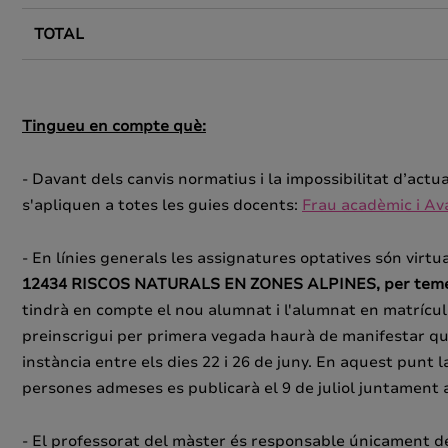
TOTAL
Tingueu en compte què:
- Davant dels canvis normatius i la impossibilitat d’actu
s'apliquen a totes les guies docents:
Frau acadèmic i Ava
- En línies generals les assignatures optatives són virtu
12434 RISCOS NATURALS EN ZONES ALPINES, per temes lo
tindrà en compte el nou alumnat i l'alumnat en matrícula
preinscrigui per primera vegada haurà de manifestar que
instància entre els dies 22 i 26 de juny. En aquest punt
persones admeses es publicarà el 9 de juliol juntament
- El professorat del màster és responsable únicament de 