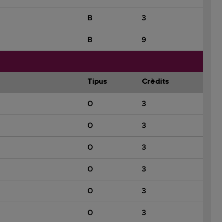
B
3
B
9
Tipus
Crèdits
O
3
O
3
O
3
O
3
O
3
O
3