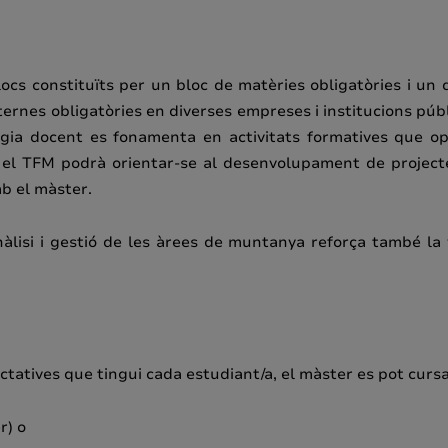
ocs constituïts per un bloc de matèries obligatòries i un 
ernes obligatòries en diverses empreses i institucions públi
 docent es fonamenta en activitats formatives que opere
, el TFM podrà orientar-se al desenvolupament de projecte
mb el màster.
nàlisi i gestió de les àrees de muntanya reforça també la 
ectatives que tingui cada estudiant/a, el màster es pot cursa
r) o