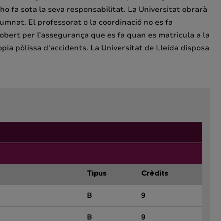
o fa sota la seva responsabilitat. La Universitat obrarà
lumnat. El professorat o la coordinació no es fa
obert per l’assegurança que es fa quan es matricula a la
ia pòlissa d'accidents. La Universitat de Lleida disposa
Tipus
Crèdits
B
9
B
9