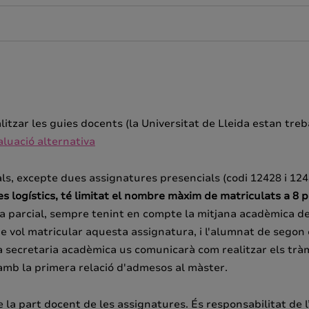
alitzar les guies docents (la Universitat de Lleida estan tre
luació alternativa
als, excepte dues assignatures presencials (codi 12428 i 12
gístics, té limitat el nombre màxim de matriculats a 8 p
 parcial, sempre tenint en compte la mitjana acadèmica de l
 vol matricular aquesta assignatura, i l'alumnat de segon 
 la secretaria acadèmica us comunicarà com realitzar els trà
 amb la primera relació d'admesos al màster.
la part docent de les assignatures. És responsabilitat de l