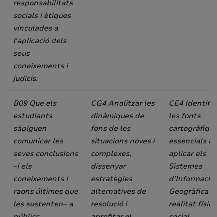
responsabilitats
socials i ètiques
vinculades a
l'aplicació dels
seus
coneixements i
judicis.
B09 Que els
CG4 Analitzar les
CE4 Identific
estudiants
dinàmiques de
les fonts
sàpiguen
fons de les
cartogràfiqu
comunicar les
situacions noves i
essencials i
seves conclusions
complexes,
aplicar els
–i els
dissenyar
Sistemes
coneixements i
estratègies
d'Informació
raons últimes que
alternatives de
Geogràfica a 
les sustenten– a
resolució i
realitat física
públics
aprofitar el
social