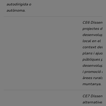
autodirigida o
autònoma.
CE6 Dissenya
projectes de
desenvolupa
local en el
context dels
plans i ajude
públiques per
desenvolupa
i promoció de
àrees rurals i
muntanya.
CE7 Dissenya
alternatives 