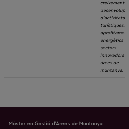
creixement i
desenvolupa
d'activitats
turístiques,
aprofitament
energètics i 
sectors
innovadors e
àrees de
muntanya.
Màster en Gestió d'Àrees de Muntanya