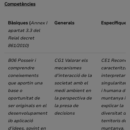
Competències
Bàsiques (
Annex I
Generals
Específiques
apartat 3.3 del
Reial decret
861/2010)
B06 Posseir i
CG1 Valorar els
CE1
Reconèix
comprendre
mecanismes
caracteritzar 
coneixements
d'interacció de la
interpretar 
que aportin una
societat amb el
singularitat f
base o
medi ambient en
i humana de 
oportunitat de
la perspectiva de
muntanya i
ser originals en el
la presa de
explicar la
desenvolupament
decisions
diversitat de
i/o aplicació
territoris de
d'idees, sovint en
muntanya.