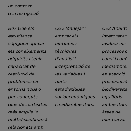
un context
d'investigació.
B07 Que els
CG2 Manejar i
CE2 Analitza
estudiants
emprar els
interpretar i
sàpiguen aplicar
mètodes i
avaluar els
els coneixements
tècniques
processos de
adquirits i tenir
d'anàlisi i
canvi i confli
capacitat de
interpretació de
mediambient
resolució de
les variables i
en atenció a 
problemes en
fonts
preservació d
entorns nous o
estadístiques
biodiversitat 
poc coneguts
socioeconòmiques
equilibris
dins de contextos
i mediambientals.
ambientals
e
més amplis (o
àrees de
multidisciplinaris)
muntanya.
relacionats amb