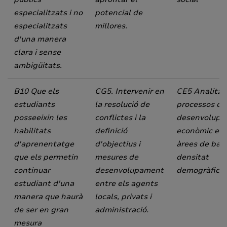
especialitzats i no
potencial de
especialitzats
millores.
d'una manera
clara i sense
ambigüitats.
B10 Que els
CG
5. Intervenir en
CE5 Analitzar
estudiants
la resolució de
processos de
posseeixin les
conflictes i la
desenvolupa
habilitats
definició
econòmic en
d'aprenentatge
d'objectius i
àrees de bai
que els permetin
mesures de
densitat
continuar
desenvolupament
demogràfica
estudiant d'una
entre els agents
manera que haurà
locals, privats i
de ser en gran
administració.
mesura