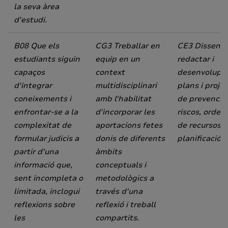
la seva àrea
d'estudi.
B08 Que els
CG3 Treballar en
CE3 Dissenya
estudiants siguin
equip en un
redactar i
capaços
context
desenvolupa
d'integrar
multidisciplinari
plans i proje
coneixements i
amb l'habilitat
de prevenció
enfrontar-se a la
d'incorporar les
riscos, orden
complexitat de
aportacions fetes
de recursos i
formular judicis a
donis de diferents
planificació fí
partir d'una
àmbits
informació que,
conceptuals i
sent incompleta o
metodològics a
limitada, inclogui
través d'una
reflexions sobre
reflexió i treball
les
compartits.