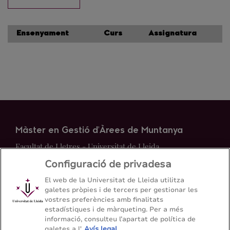
Ensenyament
Curs
Assignatura
Màster en Gestió d'Àrees de Muntanya
Facultat de Lletres - Universitat de Lleida
Configuració de privadesa
Mapa del web
Contacte
El web de la Universitat de Lleida utilitza
galetes pròpies i de tercers per gestionar les
vostres preferències amb finalitats
+34 973 70 21 31
estadístiques i de màrqueting. Per a més
informació, consulteu l’apartat de política de
galetes a l'
Avís legal