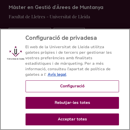
Màster en Gestió d'Àrees de Muntanya
Facultat de Lletres - Universitat de Lleida
Mapa del web
Contacte
Configuració de privadesa
El web de la Universitat de Lleida utilitza
+34 973 70 21 31
galetes pròpies i de tercers per gestionar les
vostres preferències amb finalitats
estadístiques i de màrqueting. Per a més
informació, consulteu l’apartat de política de
galetes a l'
Avís legal
Configuració
Rebutjar-les totes
Acceptar totes